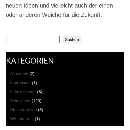
neuen Ideen und vielleicht auch der einen
oder anderen Weiche für die Zukunft.
Suchen
Suchen
KATEGORIEN
Allgemein
(2)
Impressum
(1)
Lehrerzimmer
(8)
Schulleben
(120)
Uncategorized
(5)
Wir über uns
(1)