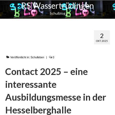
RS Wassertrüdingen
Schulblog
Ausbildungsbörse
2
OKT. 2025
Contact
Veröffentlicht in:
Schulleben
|
0
Contact 2025 – eine
interessante
Ausbildungsmesse in der
Hesselberghalle