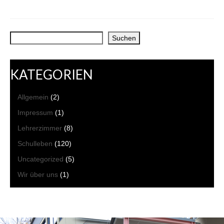
Suchen
Suchen
KATEGORIEN
Allgemein
(2)
Impressum
(1)
Lehrerzimmer
(8)
Schulleben
(120)
Uncategorized
(5)
Wir über uns
(1)