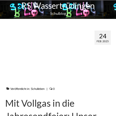
RS Wassertrüdingen
Schulblog
Mit Vollgas in die
24
FEB. 2025
Jahresendfeier:
Unser BigBand-Auftritt
im Obst- und
Gartenbauverein
Veröffentlicht in:
Schulleben
|
0
Mit Vollgas in die