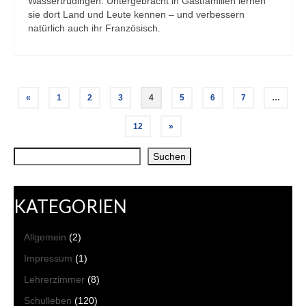
Wassertrüdingen. Untergebracht in Gastfamilien lernen
sie dort Land und Leute kennen – und verbessern
natürlich auch ihr Französisch.
Seitennummerierung
«
1
2
3
4
5
6
7
…
der
12
»
Beiträge
Suchen
Suchen
KATEGORIEN
Allgemein
(2)
Impressum
(1)
Lehrerzimmer
(8)
Schulleben
(120)